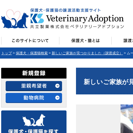
トップ
>
保護犬・保護猫検索
>
新しいご家族が見つかりました（譲渡成立）
> ム
新しいご家族が