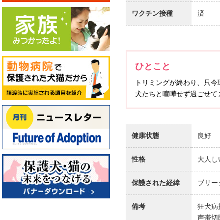
ワクチン接種
済
ひとこと
トリミングが終わり、只今
犬たちと喧嘩せず過ごせて
健康状態
良好
性格
大人し
保護された経緯
ブリー
備考
狂犬病
声帯切