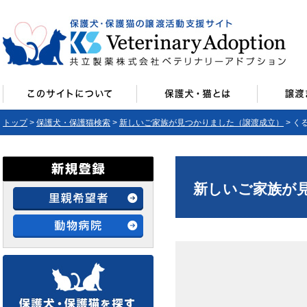
トップ
>
保護犬・保護猫検索
>
新しいご家族が見つかりました（譲渡成立）
> く
新しいご家族が