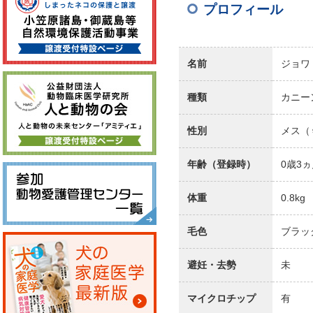
プロフィール
名前
ジョワ
種類
カニー
性別
メス（
年齢（登録時）
0歳3
体重
0.8kg
毛色
ブラッ
避妊・去勢
未
マイクロチップ
有