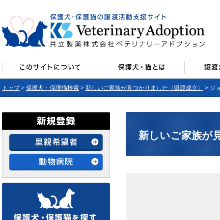
トップ
>
保護犬・保護猫検索
>
新しいご家族が見つかりました（譲渡成立）
> ジ
新しいご家族が