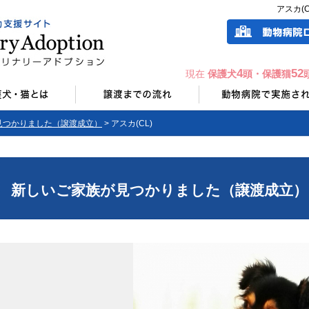
アスカ(
4
52
現在
保護犬
頭・保護猫
見つかりました（譲渡成立）
> アスカ(CL)
新しいご家族が見つかりました（譲渡成立）