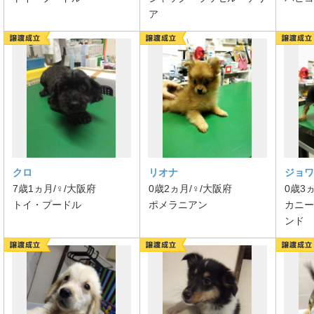
ア
クロ
リオナ
ジョワ
7歳1ヵ月/♀/大阪府
0歳2ヵ月/♀/大阪府
0歳3
トイ・プードル
ポメラニアン
カニー
ンド