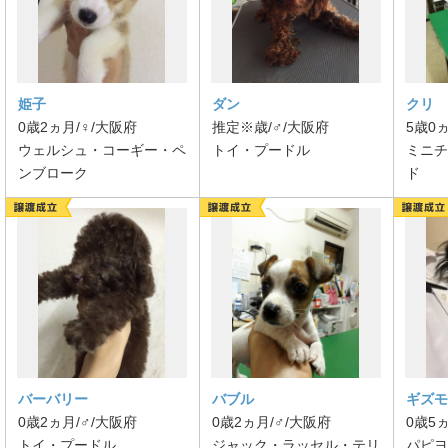
姫子
ダン
クリ
0歳2ヵ月/♀/大阪府
推定※歳/♂/大阪府
5歳0
ウェルシュ・コーギー・ペ
トイ・プードル
ミニチ
ンブローク
ド
バーバリー
バブル
ギズモ
0歳2ヵ月/♂/大阪府
0歳2ヵ月/♂/大阪府
0歳5
トイ・プードル
ジャック・ラッセル・テリ
パピヨ