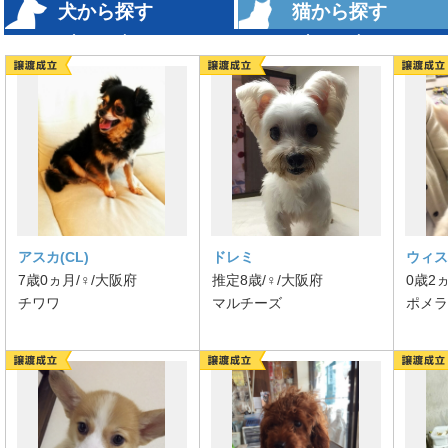
犬から探す
猫から探す
（1004）
（1016）
アスカ(CL)
ドレミ
ウィス
7歳0ヵ月/♀/大阪府
推定8歳/♀/大阪府
0歳2
チワワ
マルチーズ
ポメラ