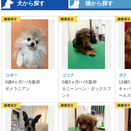
犬から探す
猫から探す
（1004）
（1016）
コポー
ココナ
ボク
0歳4ヵ月/♂/大阪府
0歳3ヵ月/♀/大阪府
13歳0
ポメラニアン
カニーンヘン・ダックスフ
キャバ
ンド
ールズ