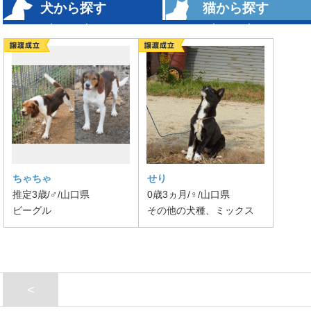
犬から探す
猫から探す
（1004）
（1016）
ちゃちゃ
せり
推定3歳/♂/山口県
0歳3ヵ月/♀/山口県
ビーグル
その他の犬種、ミックス
<